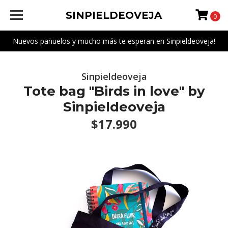
SINPIELDEOVEJA
0
Nuevos pañuelos y mucho más te esperan en Sinpieldeoveja!
Sinpieldeoveja
Tote bag "Birds in love" by
Sinpieldeoveja
$17.990