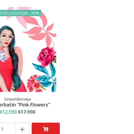
NPIELDEOVEJA! -30%
Sinpieldeoveja
orbatín "Pink Flowers"
$12.593
$17.990
+