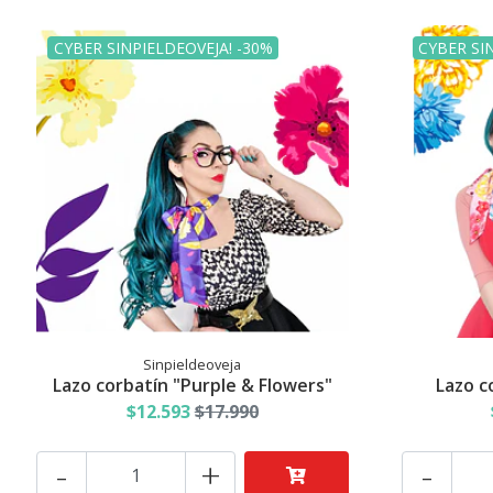
CYBER SINPIELDEOVEJA! -30%
CYBER SI
Sinpieldeoveja
Lazo corbatín "Purple & Flowers"
Lazo c
$12.593
$17.990
-
+
-