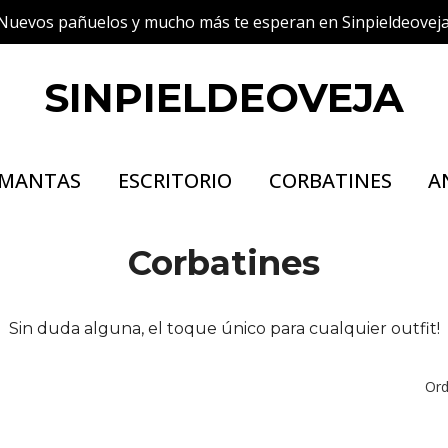
Nuevos pañuelos y mucho más te esperan en Sinpieldeoveja
SINPIELDEOVEJA
MANTAS
ESCRITORIO
CORBATINES
A
Corbatines
Sin duda alguna, el toque único para cualquier outfit!
Ord