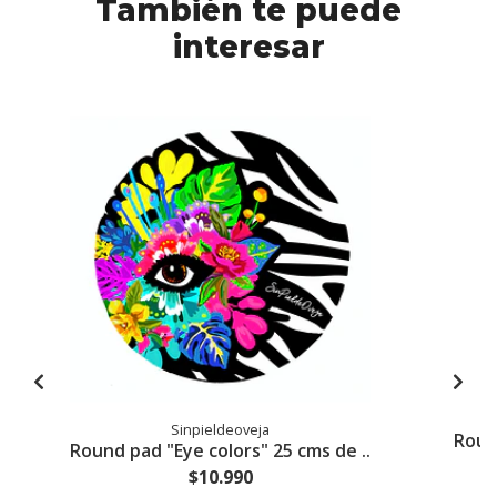
También te puede
interesar
Sinpieldeoveja
Round
Round pad "Eye colors" 25 cms de ..
$10.990