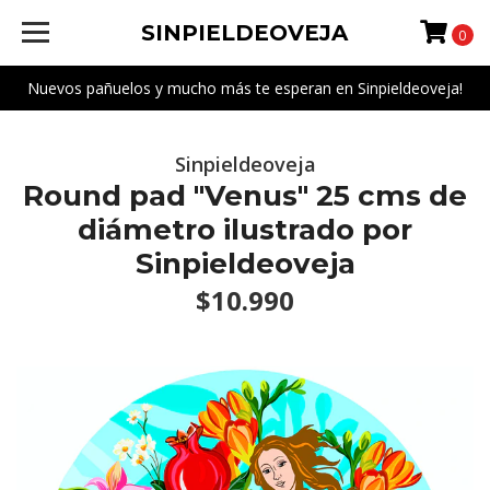
SINPIELDEOVEJA
0
Nuevos pañuelos y mucho más te esperan en Sinpieldeoveja!
Sinpieldeoveja
Round pad "Venus" 25 cms de
diámetro ilustrado por
Sinpieldeoveja
$10.990